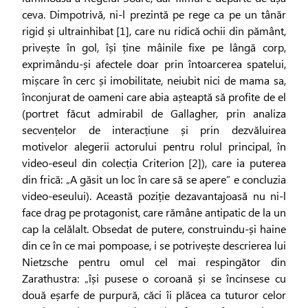
ceva. Dimpotrivă, ni-l prezintă pe rege ca pe un tânăr
rigid și ultrainhibat [1], care nu ridică ochii din pământ,
privește în gol, își ține mâinile fixe pe lângă corp,
exprimându-și afectele doar prin întoarcerea spatelui,
mișcare în cerc și imobilitate, neiubit nici de mama sa,
înconjurat de oameni care abia așteaptă să profite de el
(portret făcut admirabil de Gallagher, prin analiza
secvențelor de interacțiune și prin dezvăluirea
motivelor alegerii actorului pentru rolul principal, în
video-eseul din colecția Criterion [2]), care ia puterea
din frică: „A găsit un loc în care să se apere” e concluzia
video-eseului). Această poziție dezavantajoasă nu ni-l
face drag pe protagonist, care rămâne antipatic de la un
cap la celălalt. Obsedat de putere, construindu-și haine
din ce în ce mai pompoase, i se potrivește descrierea lui
Nietzsche pentru omul cel mai respingător din
Zarathustra: „își pusese o coroană și se încinsese cu
două eșarfe de purpură, căci îi plăcea ca tuturor celor