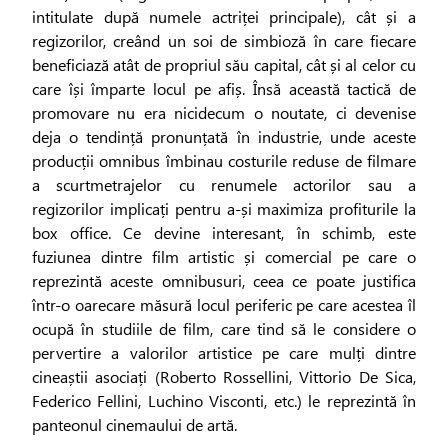
intitulate după numele actriței principale), cât și a
regizorilor, creând un soi de simbioză în care fiecare
beneficiază atât de propriul său capital, cât și al celor cu
care își împarte locul pe afiș. Însă această tactică de
promovare nu era nicidecum o noutate, ci devenise
deja o tendință pronunțată în industrie, unde aceste
producții omnibus îmbinau costurile reduse de filmare
a scurtmetrajelor cu renumele actorilor sau a
regizorilor implicați pentru a-și maximiza profiturile la
box office. Ce devine interesant, în schimb, este
fuziunea dintre film artistic și comercial pe care o
reprezintă aceste omnibusuri, ceea ce poate justifica
într-o oarecare măsură locul periferic pe care acestea îl
ocupă în studiile de film, care tind să le considere o
pervertire a valorilor artistice pe care mulți dintre
cineaștii asociați (Roberto Rossellini, Vittorio De Sica,
Federico Fellini, Luchino Visconti, etc.) le reprezintă în
panteonul cinemaului de artă.