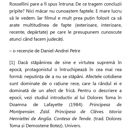
Rossellini pare a fi spus întruna: De ce tragem concluzii
pripite? Nici măcar nu cunoaștem faptele. E mare lucru
să le vedem. Iar filmul e mult prea puțin folosit ca să
arate multitudinea de fapte (exterioare, interioare,
recente, depărtate) pe care le presupunem cunoscute
atunci când facem judecăți.
– o recenzie de Daniel-Andrei Petre
[1] Dacă stăpânirea de sine e virtutea supremă în
epocă, protagonistul o întruchipează în cea mai rea
formă: neputința de a nu se stăpâni. Afectele cotidiene
sunt dominate de o rațiune rece, care la rândul ei e
dominată de un afect de frică. Pentru o descriere a
epocii, vezi studiul introductiv al lui Dolores Toma în
Doamna de Lafayette (1984).
Principesa de
Montpensier. Zaïd. Principesa de Clèves. Istoria
Henriettei de Anglia. Contesa de Tende.
(trad. Dolores
Toma și Demostene Botez). Univers.