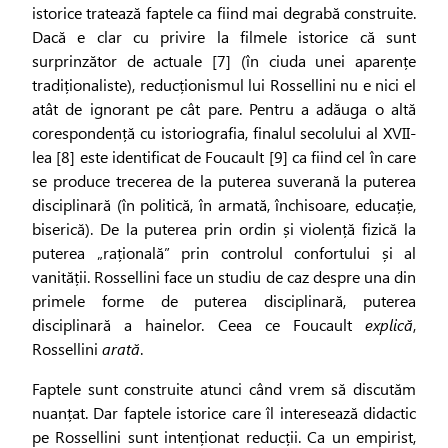
istorice tratează faptele ca fiind mai degrabă construite.
Dacă e clar cu privire la filmele istorice că sunt
surprinzător de actuale [7] (în ciuda unei aparențe
tradiționaliste), reducționismul lui Rossellini nu e nici el
atât de ignorant pe cât pare. Pentru a adăuga o altă
corespondență cu istoriografia, finalul secolului al XVII-
lea [8] este identificat de Foucault [9] ca fiind cel în care
se produce trecerea de la puterea suverană la puterea
disciplinară (în politică, în armată, închisoare, educație,
biserică). De la puterea prin ordin și violență fizică la
puterea „rațională” prin controlul confortului și al
vanității. Rossellini face un studiu de caz despre una din
primele forme de puterea disciplinară, puterea
disciplinară a hainelor. Ceea ce Foucault
explică
,
Rossellini
arată
.
Faptele sunt construite atunci când vrem să discutăm
nuanțat. Dar faptele istorice care îl interesează didactic
pe Rossellini sunt intenționat reducții. Ca un empirist,