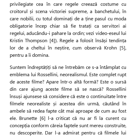
privilegiate cea în care regele creează costume cu
croitorul și scena victoriei supreme, a banchetului, în
care nobilii, cu totul dominați de a ține pasul cu moda
obligatorie încep chiar să fie tratați ca servitori ai
regelui, aducându-i pahare la ordin; vezi video-eseul lui
Kristin Thompson [4]). Regele a folosit însăși tendința
lor de a cheltui în neștire, cum observă Krohn [5],
pentru a îi domina.
Suntem îndreptățiți să ne întrebăm ce s-a întâmplat cu
emblema lui Rossellini, neorealismul. Este complet rupt
de aceste filme? Apare într-o altă formă? Este o sursă
din care ajung aceste filme să se nască? Rossellini
însuși ajunsese să considere că este o continuitate între
filmele neorealiste și acestea din urmă, căutând în
ambele să redea fapte cât mai aproape de cum au fost
ele. Brunette [6] l-a criticat că nu ar fi la curent cu
concepția conform căreia faptele sunt mereu construite,
nu descoperite. Dar l-a admirat pentru că filmele lui