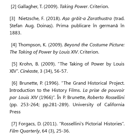
[2] Gallagher, T. (2009).
Taking Power
. Criterion.
[3] Nietzsche, F. (2018).
Așa grăit-a Zarathustra
(trad.
Ștefan Aug. Doinaș). Prima publicare în germană în
1883.
[4] Thompson, K. (2009).
Beyond the Costume Picture:
The Taking of Power by Louis XIV
. Criterion.
[5] Krohn, B. (2009). “The Taking of Power by Louis
XIV”.
Cinèaste
, 3 (34), 56-57.
[6] Brunette, P. (1996). “The Grand Historical Project.
Introduction to the History Films.
La prise de pouvoir
par Louis XIV
(1966)”. În P. Brunette,
Roberto Rossellini
(pp. 253-264; pp.281-289). University of California
Press
[7] Forgacs, D. (2011). “Rossellini’s Pictorial Histories”.
Film Quarterly
, 64 (3), 25-36.