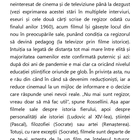
neinteresat de cinema și de televiziune până la dezgust
(vezi exprimarea acestei stări în multiplele interviuri,
eseuri și cele două cărți scrise de regizor odată cu
finalul anilor 1960), acum filmul își găsește locul din
nou în preocupările sale, punând condiția ca regizorul
să devină pedagog (la televizor prin filme istorice).
Intuiția sa legată de distanța tot mai mare între elită și
majoritatea oamenilor este confirmată puternic și azi:
după doi ani de pandemie e mai clar ca oricând nivelul
educației științifice oriunde pe glob. În privința asta, nu
e rău din când în când să devenim reducționiști, iar a
reduce cinemaul la un mijloc de informare e o decizie
care răspunde unei nevoi reale. „Nu mai sunt regizor,
vreau doar să mă fac util”, spune Rossellini. Așa apar
filmele sale despre istoria fierului, apoi despre
personalități ale istoriei (Ludovic al XIV-lea), științei
(Pascal), filozofiei (Socrate) sau artei (Renașterea).
Totuși, cu rare excepții (Socrate), filmele sunt departe de
ce te-ai aștepta de la un film pe înțelesul tuturor.