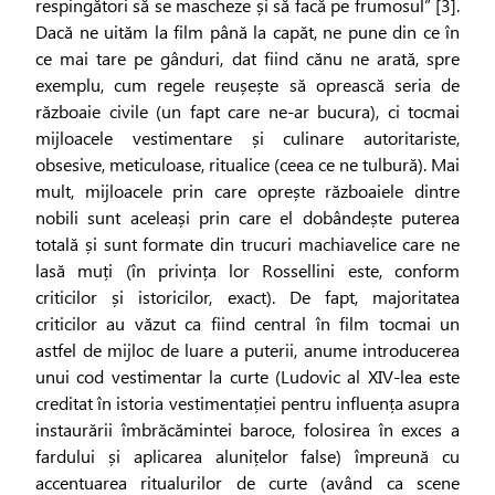
respingători să se mascheze și să facă pe frumosul” [3].
Dacă ne uităm la film până la capăt, ne pune din ce în
ce mai tare pe gânduri, dat fiind cănu ne arată, spre
exemplu, cum regele reușește să oprească seria de
războaie civile (un fapt care ne-ar bucura), ci tocmai
mijloacele vestimentare și culinare autoritariste,
obsesive, meticuloase, ritualice (ceea ce ne tulbură). Mai
mult, mijloacele prin care oprește războaiele dintre
nobili sunt aceleași prin care el dobândește puterea
totală și sunt formate din trucuri machiavelice care ne
lasă muți (în privința lor Rossellini este, conform
criticilor și istoricilor, exact). De fapt, majoritatea
criticilor au văzut ca fiind central în film tocmai un
astfel de mijloc de luare a puterii, anume introducerea
unui cod vestimentar la curte (Ludovic al XIV-lea este
creditat în istoria vestimentației pentru influența asupra
instaurării îmbrăcămintei baroce, folosirea în exces a
fardului și aplicarea alunițelor false) împreună cu
accentuarea ritualurilor de curte (având ca scene