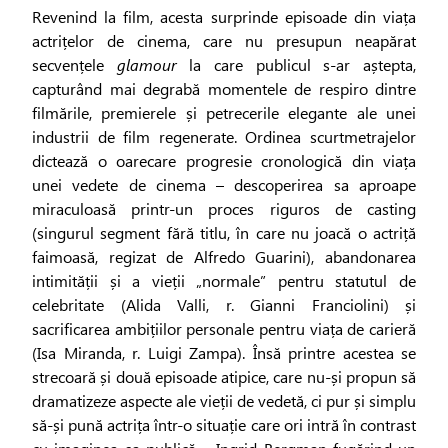
Revenind la film, acesta surprinde episoade din viața
actrițelor de cinema, care nu presupun neapărat
secvențele
glamour
la care publicul s-ar aștepta,
capturând mai degrabă momentele de respiro dintre
filmările, premierele și petrecerile elegante ale unei
industrii de film regenerate. Ordinea scurtmetrajelor
dictează o oarecare progresie cronologică din viața
unei vedete de cinema – descoperirea sa aproape
miraculoasă printr-un proces riguros de casting
(singurul segment fără titlu, în care nu joacă o actriță
faimoasă, regizat de Alfredo Guarini), abandonarea
intimității și a vieții „normale” pentru statutul de
celebritate (Alida Valli, r. Gianni Franciolini) și
sacrificarea ambițiilor personale pentru viața de carieră
(Isa Miranda, r. Luigi Zampa). Însă printre acestea se
strecoară și două episoade atipice, care nu-și propun să
dramatizeze aspecte ale vieții de vedetă, ci pur și simplu
să-și pună actrița într-o situație care ori intră în contrast