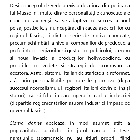
Deși conceptul de vedetă exista deja încă din perioada
lui Mussolini, multe dintre personalitățile cunoscute ale
epocii nu au reușit să se adapteze cu succes la noul
peisaj postbelic, și nu neapărat din cauza asocierii lor cu
regimul fascist, ci dintr-o serie de motive cumulate,
precum schimbări la nivelul companiilor de producție, a
preferințelor regizorilor și gusturilor publicului, precum
și noua invazie a producțiilor hollywoodiene, cu
propriile lor vedete și strategii de promovare a
acestora. Astfel, sistemul italian de starlete s-a reformat,
atât prin personalitățile pe care le promova (după
succesul neorealismului, regizorii italieni devin ei înșiși
staruri), cât și felul în care opera în cadrul industriei
(dispariția reglementărilor asupra industriei impuse de
guvernul fascist).
Siamo donne
apelează, în mod asumat, atât la
popularitatea actrițelor în jurul căruia își țese
narațiunile (segmentele nu au titluri proprii, fiind