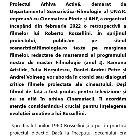
Proiectul Arhiva Activă, demarat de
Departamentul Scenaristică-Filmologie al UNATC
împreună cu Cinemateca Eforie și ANF, a organizat
începând din februarie 2022 o retrospectivă a
filmelor lui Roberto Rossellini. În sprijinul
proiectului, publicăm pe siteul
scenaristicăfilmologie.ro texte pe marginea
filmelor, redactate de masteranzi ai programului
nostru de master Filmologie (anul I). Ramona
Aristide, Iulia Necșulescu, Daniel-Andrei Petre și
Andrei Voineag vor aborda în cronici sau dialoguri
critice filmele proiectate ale cineastului. Deși
filmul de față a fost produs pentru televiziune și
nu se află în arhiva Cinematecii, îi acordăm
atenție considerându-l crucial pentru înțelegerea
evoluției creative a lui Rossellini.
Spre finalul anilor 1960 Rossellini și-a pus în practică
proiectul didactic. Dacă la începutul deceniului era