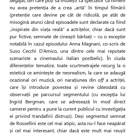
degajat, din care poți să intuiești ca spectator că nimeni
nu avea pretenția de a crea „artă” în timpul filmării
(pretenție care devine pe cât de ridicolă, pe atât de
misogină atunci când episoadele sunt declarate ca fiind
„inspirate din viața reală” a actrițelor, chiar dacă sunt
pur fictive, semnate de cineaști bărbați – cu o excepție
notabilă în cazul episodului Anna Magnani, co-scris de
Suso Cecchi D’Amico, una dintre cele mai reputate
scenariste a cinemaului italian postbelic). În ciuda
diferențelor tematice, toate scurtmetrajele recurg la o
estetică ce amintește de neorealism, la care se adaugă
ocazional ori muzică, ori narațiunea din
off
a actriței,
care își introduce povestea și revine câteodată cu
observații pe parcursul segmentului (cu excepția lui
Ingrid Bergman, care se adresează în mod direct
camerei pentru a pune la curent publicul cu investigația
ei privind trandafirii distruși). Deși segmentul semnat
de Rossellini este cel mai atipic, asta nu-l face neapărat
și cel mai interesant, chiar dacă este mult mai reușit