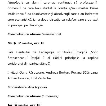
Filmologie
cu alumni care au continuat să profeseze în
domeniul pe care l-au studiat la licență și/sau master. Prima
întâlnire va fi cu absolventele și absolvenții care s-au îndreptat
spre scenaristică, iar a doua discuție cu cele/cei care s-au axat
în principal pe filmologie.
Convorbiri cu alumni
(scenaristică)
Marți 12 martie, ora 16
Sala Centrului de Pedagogie și Studiul Imaginii „Sorin
Botoșeneanu” (etajul 2 al clădirii principale, la capătul
coridorului din partea stângă)
Invitați: Oana Răsuceanu, Andreea Borțun, Roxana Bălăneanu,
Adrian Ionescu, Emil Vasilache
Moderatoare: Ana Agopian
Convorbiri cu alumni
(filmologie)
Joi 14 martie, ora 16