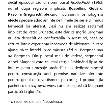
decât episodul său din omnibusul
Ro.Go.Pa.G.
(1963,
numit după regizorii implicați:
Ro
ssellini,
Go
dard,
Pa
solini,
G
regoretti), ale cărui incursiuni în psihologie și
efecte speciale aduc aminte de filmele de serie B, minus
farmecul lor aferent. Deși nu am sesizat sadismul
implicat de Peter Brunette, este clar că Ingrid Bergman
nu era deosebit de confortabilă în acest rol, ceea ce
rezultă într-o experiență incomodă de vizionare, în care
ajungi să te întrebi în ce măsură râzi cu Bergman sau
de
Bergman. Din punctul meu de vedere, segmentul
Annei Magnani este cel mai reușit, îmbinând lipsa de
interes pentru mesaje „adânci” cu o dedicare sinceră
pentru construcția unei premise narative ofertante
pentru genul de divertisment pe care și-l propune (la
pachet cu un
self-awareness
care te asigură că Magnani
participă la glumă).
– o recenzie de Iulia Necșulescu