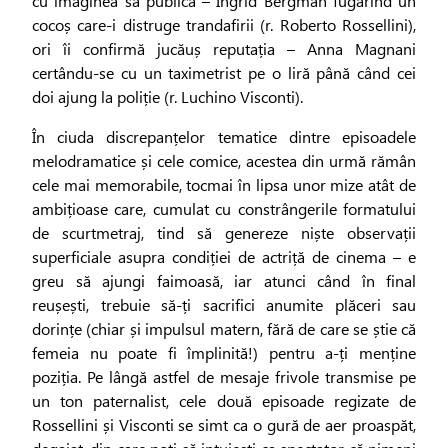
cu imaginea sa publică – Ingrid Bergman fugărind un
cocoș care-i distruge trandafirii (r. Roberto Rossellini),
ori îi confirmă jucăuș reputația – Anna Magnani
certându-se cu un taximetrist pe o liră până când cei
doi ajung la poliție (r. Luchino Visconti).
În ciuda discrepanțelor tematice dintre episoadele
melodramatice și cele comice, acestea din urmă rămân
cele mai memorabile, tocmai în lipsa unor mize atât de
ambițioase care, cumulat cu constrângerile formatului
de scurtmetraj, tind să genereze niște observații
superficiale asupra condiției de actriță de cinema – e
greu să ajungi faimoasă, iar atunci când în final
reușești, trebuie să-ți sacrifici anumite plăceri sau
dorințe (chiar și impulsul matern, fără de care se știe că
femeia nu poate fi împlinită!) pentru a-ți menține
poziția. Pe lângă astfel de mesaje frivole transmise pe
un ton paternalist, cele două episoade regizate de
Rossellini și Visconti se simt ca o gură de aer proaspăt,