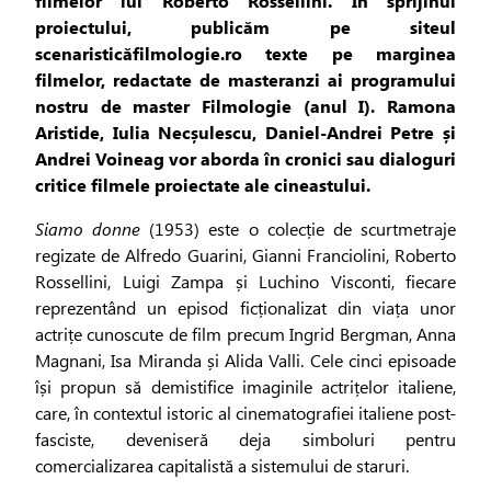
filmelor lui Roberto Rossellini. În sprijinul
proiectului, publicăm pe siteul
scenaristicăfilmologie.ro texte pe marginea
filmelor, redactate de masteranzi ai programului
nostru de master Filmologie (anul I). Ramona
Aristide, Iulia Necșulescu, Daniel-Andrei Petre și
Andrei Voineag vor aborda în cronici sau dialoguri
critice filmele proiectate ale cineastului.
Siamo donne
(1953) este o colecție de scurtmetraje
regizate de Alfredo Guarini, Gianni Franciolini, Roberto
Rossellini, Luigi Zampa și Luchino Visconti, fiecare
reprezentând un episod ficționalizat din viața unor
actrițe cunoscute de film precum Ingrid Bergman, Anna
Magnani, Isa Miranda și Alida Valli. Cele cinci episoade
își propun să demistifice imaginile actrițelor italiene,
care, în contextul istoric al cinematografiei italiene post-
fasciste, deveniseră deja simboluri pentru
comercializarea capitalistă a sistemului de staruri.