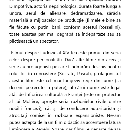
Dimpotrivă, actoria nepsihologică, durata foarte lungă a
unora, aerul de alienare, dedramatizarea, sărăcia
materială a mijloacelor de producție (filmele e bine să
fie făcute cu puțini bani, conform acestui Rossellini),
toate acestea par mai degrabă să îndepărteze sau să
plictisească un spectator.
Filmul despre Ludovic al XIV-lea este primul din seria
celor despre personalități. Dacă alte filme din aceeași
serie au protagoniști pe care îi admirăm deschis pentru
rolul lor în cunoaștere (Socrate, Pascal), protagonistul
acestui film este cel mai longeviv rege din lume (ca
decenii petrecute la putere), al cărui nume este legat
atât de înflorirea culturală a Franței (este un protector
al lui Molière; oprește seria războaielor civile dintre
nobilii francezi), cât și de conducere autoritaristă și
atrocități comise în războaie expansioniste. Ne-am
putea aștepta de la un film didactic să accentueze latura
luminoasă a Regelui Soare, dar filmul e departe de așa