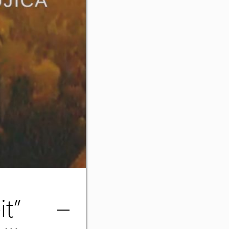
eit” –