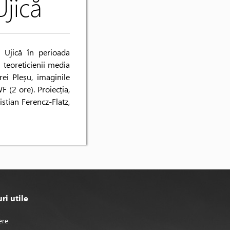
Ujică
i Ujică în perioada
 teoreticienii media
ei Pleșu, imaginile
 (2 ore). Proiecția,
stian Ferencz-Flatz,
ri utile
ere