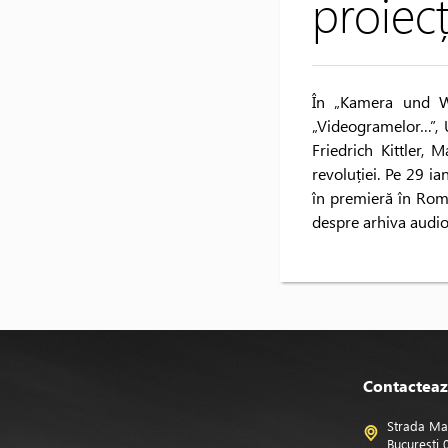
proiecț
În „Kamera und Wir
„Videogramelor…”, U
Friedrich Kittler,
revoluției. Pe 29 i
în premieră în Româ
despre arhiva audiov
Contacteaz
Strada Ma
București