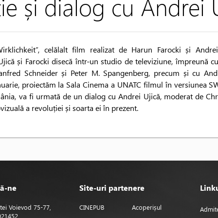
ie și dialog cu Andrei 
klichkeit”, celălalt film realizat de Harun Farocki și Andre
jică și Farocki disecă într-un studio de televiziune, împreună cu
 Manfred Schneider și Peter M. Spangenberg, precum și cu Andr
anuarie, proiectăm la Sala Cinema a UNATC filmul în versiunea SWF
nia, va fi urmată de un dialog cu Andrei Ujică, moderat de Chri
izuală a revoluției și soarta ei în prezent.
ă-ne
Site-uri partenere
Linku
tei Voievod 75-77,
CINEPUB
Acoperișul
Admit
 021452