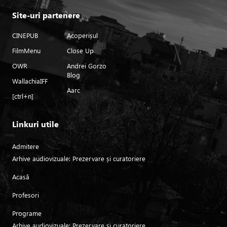
Site-uri partenere
CINEPUB
Acoperișul
FilmMenu
Close Up
OWR
Andrei Gorzo
Blog
WallachiaIFF
Aarc
[ctrl+n]
Linkuri utile
Admitere
Arhive audiovizuale: Prezervare și curatoriere
Acasă
Profesori
Programe
Arhive audiovizuale: Prezervare și curatoriere