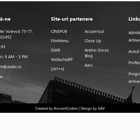
ă-ne
Site-uri partenere
Linku
tei Voievod 75-77,
CINEPUB
Acoperișul
Admit
 021452
Arhive
FilmMenu
Close Up
193
OWR
Andrei Gorzo
Acasă
Blog
eri: 9 AM - 5 PM
WallachiaIFF
Profes
Aarc
ilm@unatc.ro
[ctrl+n]
Progr
ro
Arhive
Created by
AncientCoders
| Design by GAV