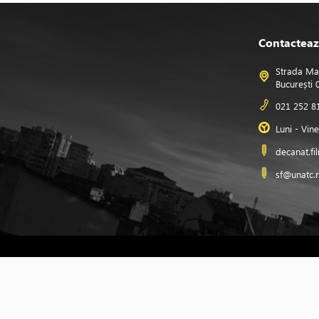
Contacteaz
Strada Ma
București
021 252 8
Luni - Vin
decanat.f
sf@unatc.