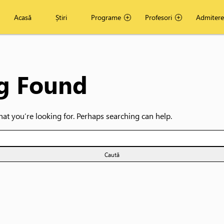
Acasă
Știri
Programe
Profesori
Admitere
g Found
hat you’re looking for. Perhaps searching can help.