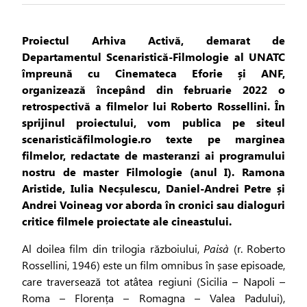
Proiectul Arhiva Activă, demarat de
Departamentul Scenaristică-Filmologie al UNATC
împreună cu Cinemateca Eforie și ANF,
organizează începând din februarie 2022 o
retrospectivă a filmelor lui Roberto Rossellini. În
sprijinul proiectului, vom publica pe siteul
scenaristicăfilmologie.ro texte pe marginea
filmelor, redactate de masteranzi ai programului
nostru de master Filmologie (anul I). Ramona
Aristide, Iulia Necșulescu, Daniel-Andrei Petre și
Andrei Voineag vor aborda în cronici sau dialoguri
critice filmele proiectate ale cineastului.
Al doilea film din trilogia războiului,
Paisà
(r. Roberto
Rossellini, 1946) este un film omnibus în șase episoade,
care traversează tot atâtea regiuni (Sicilia – Napoli –
Roma – Florența – Romagna – Valea Padului),