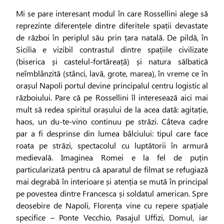
Mi se pare interesant modul în care Rossellini alege să
reprezinte diferențele dintre diferitele spații devastate
de război în periplul său prin țara natală. De pildă, în
Sicilia e vizibil contrastul dintre spațiile civilizate
(biserica și castelul-fortăreață) și natura sălbatică
neîmblânzită (stânci, lavă, grote, marea), în vreme ce în
orașul Napoli portul devine principalul centru logistic al
războiului. Pare că pe Rossellini îl interesează aici mai
mult să redea spiritul orașului de la acea dată: agitație,
haos, un du-te-vino continuu pe străzi. Câteva cadre
par a fi desprinse din lumea bâlciului: tipul care face
roata pe străzi, spectacolul cu luptătorii în armură
medievală. Imaginea Romei e la fel de puțin
particularizată pentru că aparatul de filmat se refugiază
mai degrabă în interioare și atenția se mută în principal
pe povestea dintre Francesca și soldatul american. Spre
deosebire de Napoli, Florența vine cu repere spațiale
specifice – Ponte Vecchio, Pasajul Uffizi, Domul, iar