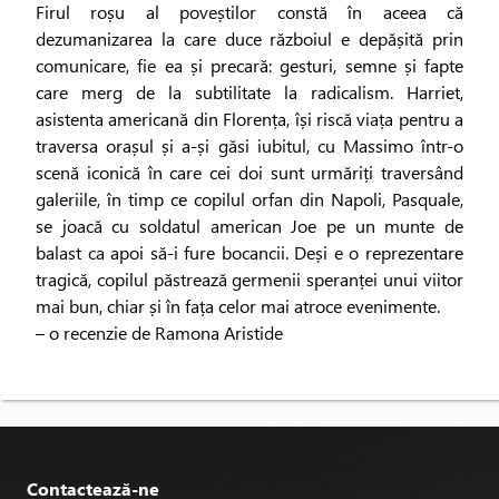
Firul roșu al poveștilor constă în aceea că
dezumanizarea la care duce războiul e depășită prin
comunicare, fie ea și precară: gesturi, semne și fapte
care merg de la subtilitate la radicalism. Harriet,
asistenta americană din Florența, își riscă viața pentru a
traversa orașul și a-și găsi iubitul, cu Massimo într-o
scenă iconică în care cei doi sunt urmăriți traversând
galeriile, în timp ce copilul orfan din Napoli, Pasquale,
se joacă cu soldatul american Joe pe un munte de
balast ca apoi să-i fure bocancii. Deși e o reprezentare
tragică, copilul păstrează germenii speranței unui viitor
mai bun, chiar și în fața celor mai atroce evenimente.
– o recenzie de Ramona Aristide
Contactează-ne