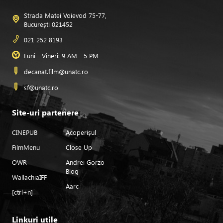
Strada Matei Voievod 75-77,
București 021452
021 252 8193
Luni - Vineri: 9 AM - 5 PM
decanat.film@unatc.ro
sf@unatc.ro
Site-uri partenere
CINEPUB
Acoperișul
FilmMenu
Close Up
OWR
Andrei Gorzo
Blog
WallachiaIFF
Aarc
[ctrl+n]
Linkuri utile