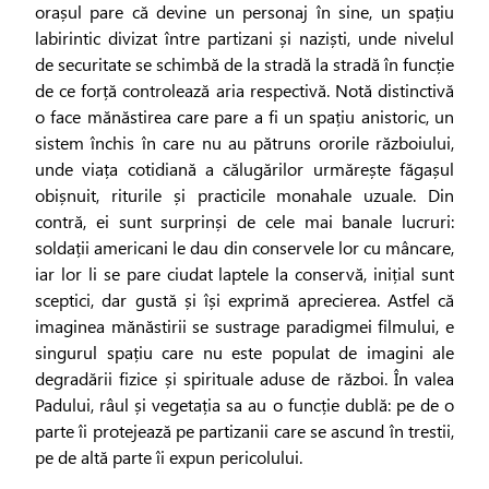
orașul pare că devine un personaj în sine, un spațiu
labirintic divizat între partizani și naziști, unde nivelul
de securitate se schimbă de la stradă la stradă în funcție
de ce forță controlează aria respectivă. Notă distinctivă
o face mănăstirea care pare a fi un spațiu anistoric, un
sistem închis în care nu au pătruns ororile războiului,
unde viața cotidiană a călugărilor urmărește făgașul
obișnuit, riturile și practicile monahale uzuale. Din
contră, ei sunt surprinși de cele mai banale lucruri:
soldații americani le dau din conservele lor cu mâncare,
iar lor li se pare ciudat laptele la conservă, inițial sunt
sceptici, dar gustă și își exprimă aprecierea. Astfel că
imaginea mănăstirii se sustrage paradigmei filmului, e
singurul spațiu care nu este populat de imagini ale
degradării fizice și spirituale aduse de război. În valea
Padului, râul și vegetația sa au o funcție dublă: pe de o
parte îi protejează pe partizanii care se ascund în trestii,
pe de altă parte îi expun pericolului.