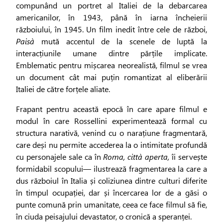
compunând un portret al Italiei de la debarcarea
americanilor, în 1943, până în iarna încheierii
războiului, în 1945. Un film inedit între cele de război,
Paisà
mută accentul de la scenele de luptă la
interacțiunile umane dintre părțile implicate.
Emblematic pentru mișcarea neorealistă, filmul se vrea
un document cât mai puțin romantizat al eliberării
Italiei de către forțele aliate.
Frapant pentru această epocă în care apare filmul e
modul în care Rossellini experimentează formal cu
structura narativă, venind cu o narațiune fragmentară,
care deși nu permite accederea la o intimitate profundă
cu personajele sale ca în
Roma, città aperta,
îi servește
formidabil scopului— ilustrează fragmentarea la care a
dus războiul în Italia și coliziunea dintre culturi diferite
în timpul ocupației, dar și încercarea lor de a găsi o
punte comună prin umanitate, ceea ce face filmul să fie,
în ciuda peisajului devastator, o cronică a speranței.